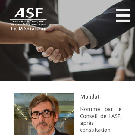
Mandat
Nommé par le
Conseil de l’ASF,
après
consultation